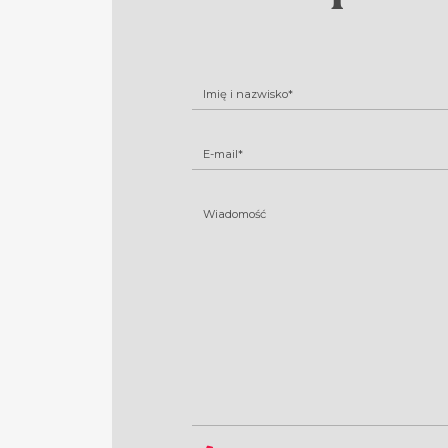
Imię i nazwisko*
E-mail*
Wiadomość