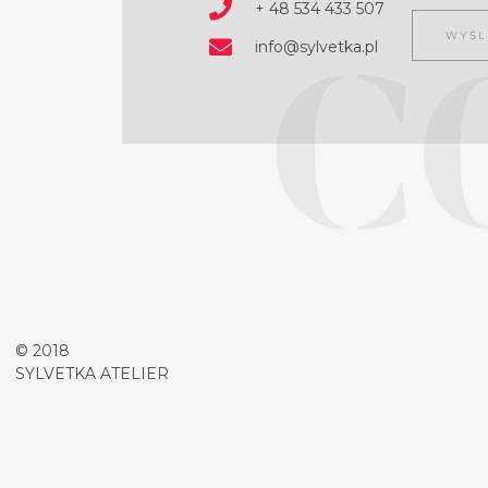
+ 48 534 433 507
C
info@sylvetka.pl
© 2018
SYLVETKA ATELIER