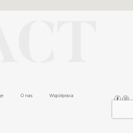
ACT
je
O nas
Współpraca