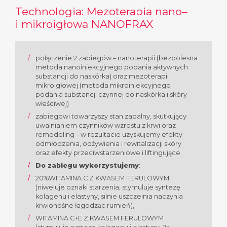
Technologia: Mezoterapia nano–
i mikroigłowa NANOFRAX
połączenie 2 zabiegów – nanoterapii (bezbolesna
metoda nanoiniekcyjnego podania aktywnych
substancji do naskórka) oraz mezoterapii
mikroigłowej (metoda mikroiniekcyjnego
podania substancji czynnej do naskórka i skóry
właściwej)
zabiegowi towarzyszy stan zapalny, skutkujący
uwalnianiem czynników wzrostu z krwi oraz
remodeling – w rezultacie uzyskujemy efekty
odmłodzenia, odżywienia i rewitalizacji skóry
oraz efekty przeciwstarzeniowe i liftingujące.
Do zabiegu wykorzystujemy
:
20%WITAMINA C Z KWASEM FERULOWYM
(niweluje oznaki starzenia, stymuluje syntezę
kolagenu i elastyny, silnie uszczelnia naczynia
krwionośne łagodząc rumień),
WITAMINA C+E Z KWASEM FERULOWYM