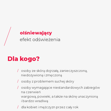
olśniewający
efekt odświeżenia
Dla kogo?
osoby ze skórą dojrzałą, zanieczyszczoną,
niedożywioną i zmęczoną
osoby z problemem suchej skóry
osoby wymagające niestandardowych zabiegów
na czerwień
wargową, powieki, a także na skórę unaczynioną
i bardzo wrażliwą
dla kobiet i mężczyzn przez cały rok