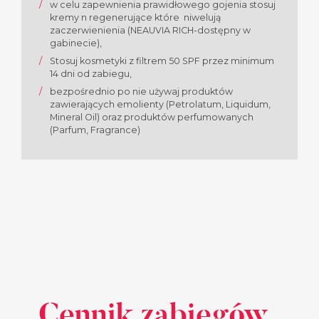
w celu zapewnienia prawidłowego gojenia stosuj
kremy n regenerujące które niwelują
zaczerwienienia (NEAUVIA RICH-dostępny w
gabinecie),
Stosuj kosmetyki z filtrem 50 SPF przez minimum
14 dni od zabiegu,
bezpośrednio po nie używaj produktów
zawierających emolienty (Petrolatum, Liquidum,
Mineral Oil) oraz produktów perfumowanych
(Parfum, Fragrance)
Cennik zabiegów