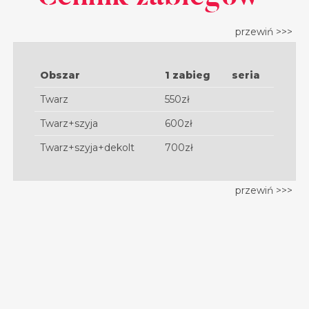
Obszar
1 zabieg
seria
Twarz
550zł
Twarz+szyja
600zł
Twarz+szyja+dekolt
700zł
Napisz do nas