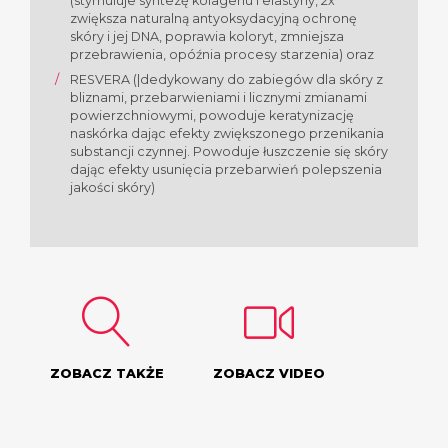
(stymuluje syntezę kolagenu i elastyny, 2x
zwiększa naturalną antyoksydacyjną ochronę
skóry i jej DNA, poprawia koloryt, zmniejsza
przebrawienia, opóźnia procesy starzenia) oraz
RESVERA (|dedykowany do zabiegów dla skóry z
bliznami, przebarwieniami i licznymi zmianami
powierzchniowymi, powoduje keratynizację
naskórka dając efekty zwiększonego przenikania
substancji czynnej. Powoduje łuszczenie się skóry
dając efekty usunięcia przebarwień polepszenia
jakości skóry)
ZOBACZ TAKŻE
ZOBACZ VIDEO